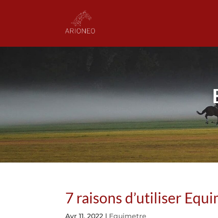
7 raisons d’utiliser Equ
Avr 11, 2022
|
Equimetre