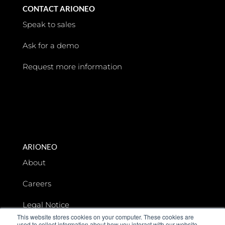
CONTACT ARIONEO
Speak to sales
Ask for a demo
Request more information
ARIONEO
About
Careers
Legal Notice
This website stores cookies on your computer. These cookies are
used to collect information about how you interact with our website