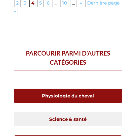
2
3
4
5
6
…
10
…
»
Dernière page
»
PARCOURIR PARMI D’AUTRES
CATÉGORIES
Physiologie du cheval
Science & santé