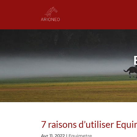
7 raisons d’utiliser Equ
Avr 11, 2022
|
Equimetre