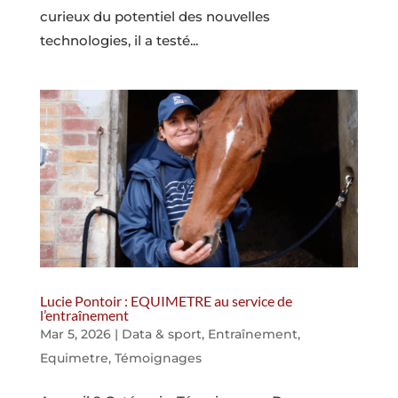
curieux du potentiel des nouvelles
technologies, il a testé...
Lucie Pontoir : EQUIMETRE au service de
l’entraînement
Mar 5, 2026
|
Data & sport
,
Entraînement
,
Equimetre
,
Témoignages