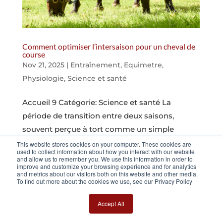
Comment optimiser l’intersaison pour un cheval de
course
Nov 21, 2025
|
Entraînement
,
Equimetre
,
Physiologie
,
Science et santé
Accueil 9 Catégorie: Science et santé La
période de transition entre deux saisons,
souvent perçue à tort comme un simple
“temps de repos”, joue un rôle crucial dans la
This website stores cookies on your computer. These cookies are
used to collect information about how you interact with our website
longévité et la réussite sportive du cheval.
and allow us to remember you. We use this information in order to
improve and customize your browsing experience and for analytics
Véritable athlète d’élite, ses performances...
and metrics about our visitors both on this website and other media.
To find out more about the cookies we use, see our Privacy Policy
Page 1 sur 8
1
2
3
4
5
…
»
Dernière
Accept All
page »