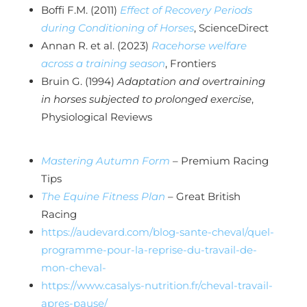
Boffi F.M. (2011)
Effect of Recovery Periods
during Conditioning of Horses
, ScienceDirect
Annan R. et al. (2023)
Racehorse welfare
across a training season
, Frontiers
Bruin G. (1994)
Adaptation and overtraining
in horses subjected to prolonged exercise
,
Physiological Reviews
Mastering Autumn Form
– Premium Racing
Tips
The Equine Fitness Plan
– Great British
Racing
https://audevard.com/blog-sante-cheval/quel-
programme-pour-la-reprise-du-travail-de-
mon-cheval-
https://www.casalys-nutrition.fr/cheval-travail-
apres-pause/