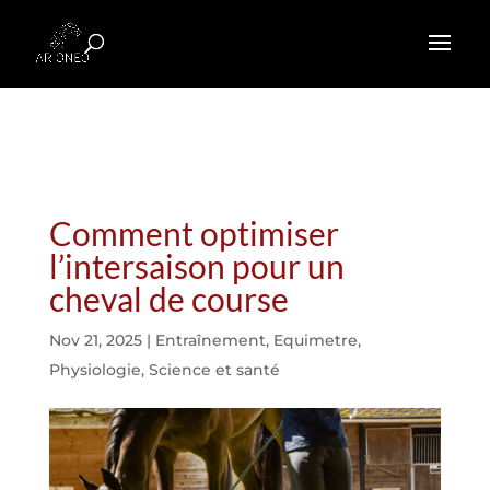
Comment optimiser
l’intersaison pour un
cheval de course
Nov 21, 2025
|
Entraînement
,
Equimetre
,
Physiologie
,
Science et santé