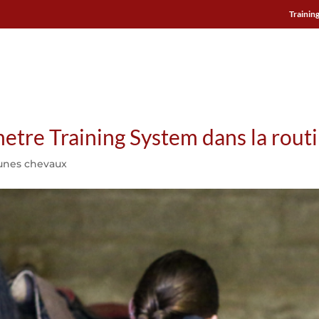
Training
 TROT
ARIONEO INSTITUTE
UTILISATIONS
TÉMOIGNAG
metre Training System dans la rout
unes chevaux