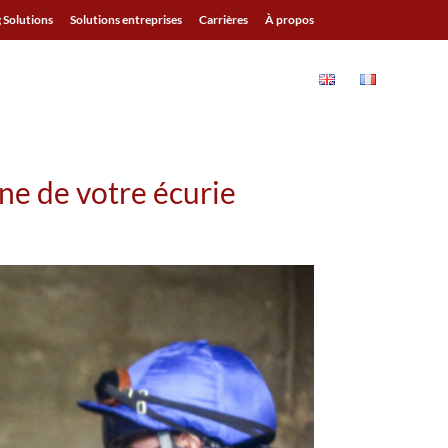
 Solutions
Solutions entreprises
Carrières
À propos
ES
BLOG
RESSOURCES
CONTACT
ine de votre écurie