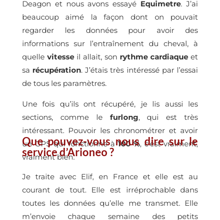
Deagon et nous avons essayé
Equimetre
. J’ai
beaucoup aimé la façon dont on pouvait
regarder les données pour avoir des
informations sur l’entraînement du cheval, à
quelle
vitesse
il allait, son
rythme cardiaque
et
sa
récupération
. J’étais très intéressé par l’essai
de tous les paramètres.
Une fois qu’ils ont récupéré, je lis aussi les
sections, comme le
furlong
, qui est très
intéressant. Pouvoir les chronométrer et avoir
Que pouvez-vous nous dire sur le
un GPS qui fonctionne à
100 %
, c’est vraiment,
service d’Arioneo ?
vraiment bien.
Je traite avec Elif, en France et elle est au
courant de tout. Elle est irréprochable dans
toutes les données qu’elle me transmet. Elle
m’envoie chaque semaine des petits