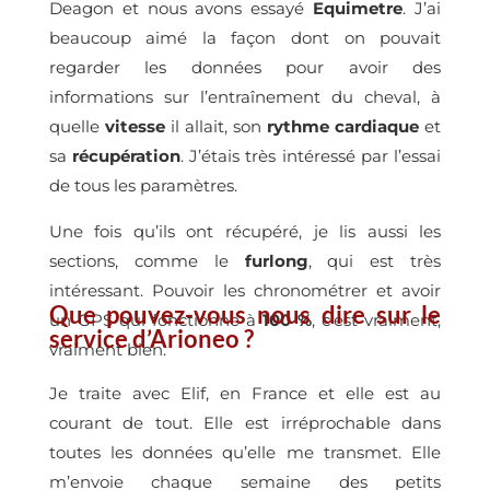
Deagon et nous avons essayé
Equimetre
. J’ai
beaucoup aimé la façon dont on pouvait
regarder les données pour avoir des
informations sur l’entraînement du cheval, à
quelle
vitesse
il allait, son
rythme cardiaque
et
sa
récupération
. J’étais très intéressé par l’essai
de tous les paramètres.
Une fois qu’ils ont récupéré, je lis aussi les
sections, comme le
furlong
, qui est très
intéressant. Pouvoir les chronométrer et avoir
Que pouvez-vous nous dire sur le
un GPS qui fonctionne à
100 %
, c’est vraiment,
service d’Arioneo ?
vraiment bien.
Je traite avec Elif, en France et elle est au
courant de tout. Elle est irréprochable dans
toutes les données qu’elle me transmet. Elle
m’envoie chaque semaine des petits