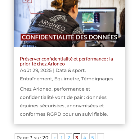
Préserver confidentialité et performance : la
priorité chez Arioneo
Août 29, 2025
|
Data & sport
,
Entraînement
,
Equimetre
,
Témoignages
Chez Arioneo, performance et
confidentialité vont de pair : données
équines sécurisées, anonymisées et
conformes RGPD pour un suivi fiable.
Page 3 sur 20
«
1
2
3
4
5
…