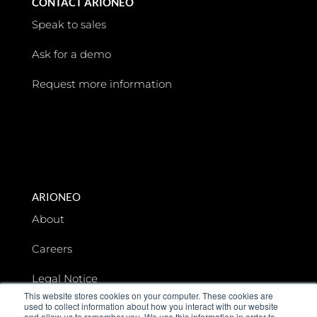
CONTACT ARIONEO
Speak to sales
Ask for a demo
Request more information
ARIONEO
About
Careers
Legal Notice
This website stores cookies on your computer. These cookies are
used to collect information about how you interact with our website
Data privacy
and allow us to remember you. We use this information in order to