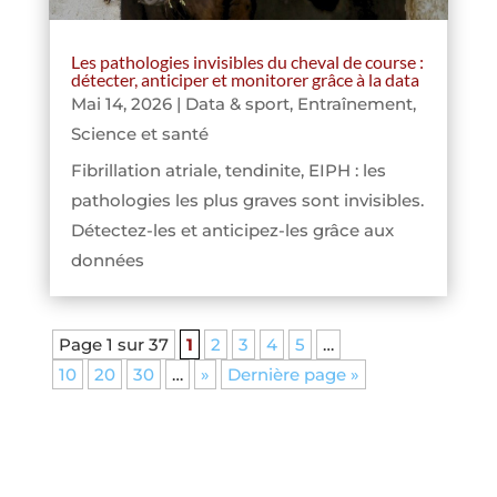
Les pathologies invisibles du cheval de course :
détecter, anticiper et monitorer grâce à la data
Mai 14, 2026
|
Data & sport
,
Entraînement
,
Science et santé
Fibrillation atriale, tendinite, EIPH : les
pathologies les plus graves sont invisibles.
Détectez-les et anticipez-les grâce aux
données
Page 1 sur 37
1
2
3
4
5
…
10
20
30
…
»
Dernière page »