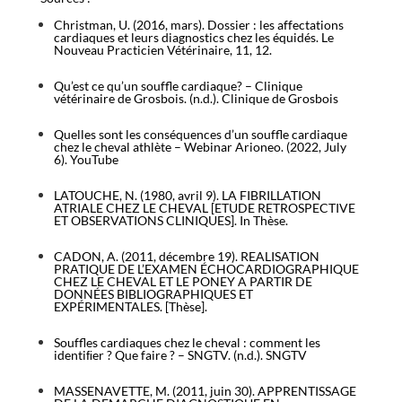
Christman, U. (2016, mars). Dossier : les affectations
cardiaques et leurs diagnostics chez les équidés. Le
Nouveau Practicien Vétérinaire, 11, 12.
Qu’est ce qu’un souffle cardiaque? – Clinique
vétérinaire de Grosbois. (n.d.). Clinique de Grosbois
Quelles sont les conséquences d’un souffle cardiaque
chez le cheval athlète – Webinar Arioneo. (2022, July
6). YouTube
LATOUCHE, N. (1980, avril 9). LA FIBRILLATION
ATRIALE CHEZ LE CHEVAL [ETUDE RETROSPECTIVE
ET OBSERVATIONS CLINIQUES]. In Thèse.
CADON, A. (2011, décembre 19). REALISATION
PRATIQUE DE L’EXAMEN ÉCHOCARDIOGRAPHIQUE
CHEZ LE CHEVAL ET LE PONEY A PARTIR DE
DONNÉES BIBLIOGRAPHIQUES ET
EXPÉRIMENTALES. [Thèse].
Souffles cardiaques chez le cheval : comment les
identiﬁer ? Que faire ? – SNGTV. (n.d.). SNGTV
MASSENAVETTE, M. (2011, juin 30). APPRENTISSAGE