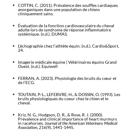
COTTIN, C. (2011). Prévalence des souffles cardiaques
anorganiques dans une population de chiens
cliniquement sains.
Évaluation de la fonction cardiovasculaire du cheval
adulte lors de syndrome de réponse inflammatoire
systémique. (n.d.). DUMAS.
L’échographie chez l’athlète équin. (n.d.). Cardio&Sport,
24.
Imagerie médicale équine | Vétérinaires équins Grand
Ouest. (n.d.). Equiwell
FERRAN, A. (2023). Physiologie des bruits du cœur et
de l’ECG.
TOUTAIN, P.-L., LEFEBVRE, H., & DOSSIN, O. (1993). Les
bruits physiologiques du coeur chez le chien et le
cheval.
Kriz, N. G., Hodgson, D. R., & Rose, R. J. (2000).
Prevalence and clinical importance of heart murmurs
in racehorses.
Journal of the American Veterinary Medical
Association
,
216
(9), 1441-1445.