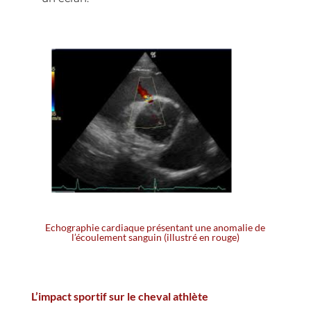
Echographie cardiaque présentant une anomalie de
l’écoulement sanguin (illustré en rouge)
L’impact sportif sur le cheval athlète