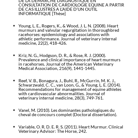
DE LA DEMARCHE DIAGNOSTIQUE EN
CONSULTATION DE CARDIOLOGIE EQUINE A PARTIR
DE CAS ILLUSTRES A L’AIDE D’UN OUTIL
INFORMATIQUE [Thèse]
Young, L. E., Rogers, K., & Wood, J. L. N. (2008). Heart
murmurs and valvular regurgitation in thoroughbred
racehorses: epidemiology and associations with
athletic performance. Journal of veterinary internal
medicine, 22(2), 418-426.
Kriz, N. G., Hodgson, D. R., & Rose, R. J. (2000).
Prevalence and clinical importance of heart murmurs
in racehorses. Journal of the American Veterinary
Medical Association, 216(9), 1441-1445.
Reef, V. B., Bonagura, J., Buhl, R., McGurrin, M. K. J.,
Schwarzwald, C. C., van Loon, G., & Young, L. E. (2014).
Recommendations for management of equine athletes
with cardiovascular abnormalities. Journal of
veterinary internal medicine, 28(3), 749-761.
Vanel, M. (2010). Les dominantes pathologiques du
cheval de concours complet (Doctoral dissertation).
Variable, O. R. D. E. R. S. (2011). Heart Murmur. Clinical
Veterinary Advisor: The Horse, 242.