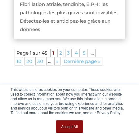
Fibrillation atriale, tendinite, EIPH : les
pathologies les plus graves sont invisibles.
Détectez-les et anticipez-les grâce aux
données
Page 1 sur 45
1
2
3
4
5
…
10
20
30
…
»
Dernière page »
This website stores cookies on your computer. These cookies are
used to collect information about how you interact with our website
and allow us to remember you. We use this information in order to
PARCOURIR PARMI D’AUTRES
improve and customize your browsing experience and for analytics
and metrics about our visitors both on this website and other media.
CATÉGORIES
To find out more about the cookies we use, see our Privacy Policy
Accept All