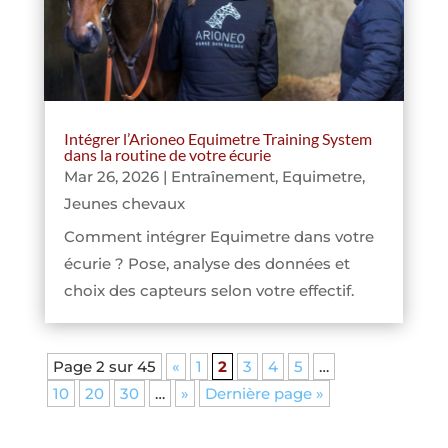
Intégrer l’Arioneo Equimetre Training System
dans la routine de votre écurie
Mar 26, 2026
|
Entraînement
,
Equimetre
,
Jeunes chevaux
Comment intégrer Equimetre dans votre
écurie ? Pose, analyse des données et
choix des capteurs selon votre effectif.
Page 2 sur 45
«
1
2
3
4
5
…
10
20
30
…
»
Dernière page »