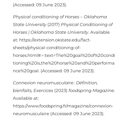
(Accessed: 09 June 2023).
Physical conditioning of Horses – Oklahoma
State University
(2017)
Physical Conditioning of
Horses | Oklahoma State University
. Available
at: https://extension.okstate.edu/fact-
sheets/physical-conditioning-of-
horses.html#:~:text=The%20goal%20of%20condi
tioning%20is,the%20horse%20and%20performa
nce%20goal. (Accessed: 09 June 2023).
Connexion neuromusculaire : Définition,
bienfaits, Exercices
(2023)
foodspring Magazine
.
Available at:
https://www.foodspring.fr/magazine/connexion-
neuromusculaire (Accessed: 09 June 2023).