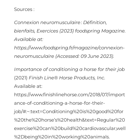
Sources :
Connexion neuromusculaire : Définition,
bienfaits, Exercices (2023) foodspring Magazine.
Available at:
https://www.foodspring.fr/magazine/connexion-
neuromusculaire (Accessed: 09 June 2023).
Importance of conditioning a horse for their job
(2021)
Finish Line® Horse Products, Inc
.
Available at:
https://www.finishlinehorse.com/2018/07/import
ance-of-conditioning-a-horse-for-their-
job/#:~:text=Conditioning%20is%20good%20for
%20the%20horse’s%20health&text=Regular%20
exercise%20can%20build%20cardiovascular,well
%2Dbeing%20in%20working%20animals.