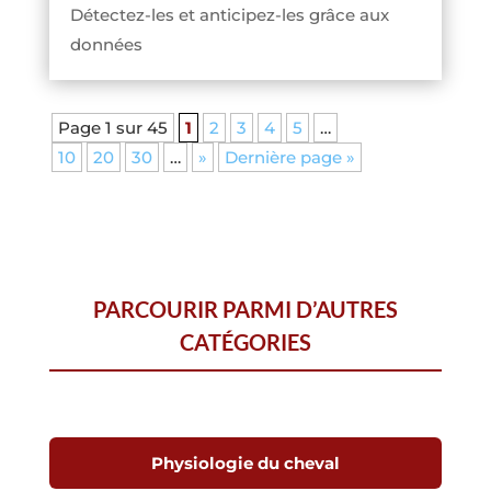
Détectez-les et anticipez-les grâce aux
données
Page 1 sur 45
1
2
3
4
5
…
10
20
30
…
»
Dernière page »
PARCOURIR PARMI D’AUTRES
CATÉGORIES
Physiologie du cheval