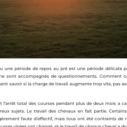
ou une période de repos au pré est une période délicate po
orme sont accompagnés de questionnements. Comment opt
nt savoir si la charge de travail augmente trop vite, pas a
 l’arrêt total des courses pendant plus de deux mois a cau
x sujets. Le travail des chevaux en fait partie. Certains o
légèrement faute d’effectif, mais tous ont été contraints de 
urses visées ont changé, et le travail de chaque cheval a 