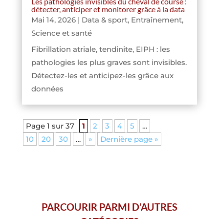
Les pathologies invisibles du cheval de course :
détecter, anticiper et monitorer grâce à la data
Mai 14, 2026
|
Data & sport
,
Entraînement
,
Science et santé
Fibrillation atriale, tendinite, EIPH : les
pathologies les plus graves sont invisibles.
Détectez-les et anticipez-les grâce aux
données
Page 1 sur 37
1
2
3
4
5
…
10
20
30
…
»
Dernière page »
PARCOURIR PARMI D’AUTRES