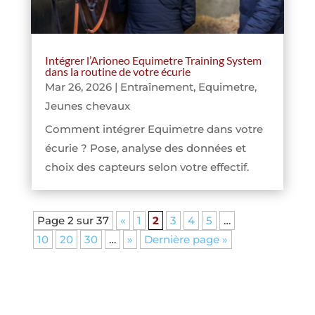
Intégrer l’Arioneo Equimetre Training System
dans la routine de votre écurie
Mar 26, 2026
|
Entraînement
,
Equimetre
,
Jeunes chevaux
Comment intégrer Equimetre dans votre
écurie ? Pose, analyse des données et
choix des capteurs selon votre effectif.
Page 2 sur 37
«
1
2
3
4
5
…
10
20
30
…
»
Dernière page »