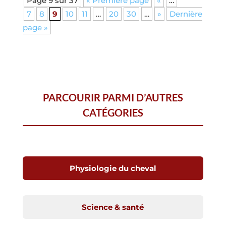
Page 9 sur 37
« Première page
«
…
7
8
9
10
11
…
20
30
…
»
Dernière
page »
PARCOURIR PARMI D’AUTRES
CATÉGORIES
Physiologie du cheval
Science & santé