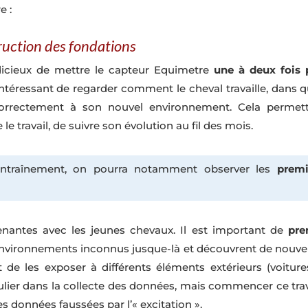
e :
ruction des fondations
udicieux de mettre le capteur Equimetre
une à deux fois p
intéressant de regarder comment le cheval travaille, dans 
te correctement à son nouvel environnement. Cela permet
travail, de suivre son évolution au fil des mois.
entraînement, on pourra notamment observer les
premi
antes avec les jeunes chevaux. Il est important de
pren
environnements inconnus jusque-là et découvrent de nouvelle
 de les exposer à différents éléments extérieurs (voiture
gulier dans la collecte des données, mais commencer ce travai
es données faussées par l’« excitation ».