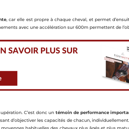
nte
, car elle est propre à chaque cheval, et permet d’ensui
raînements avec une accélération sur 600m permettent de l’o
écupération. C’est donc un
témoin de performance importa
essant d’objectiver les capacités de chacun, individuellement.
s moyennes habituelles des chevaux plus âgés et plus matur