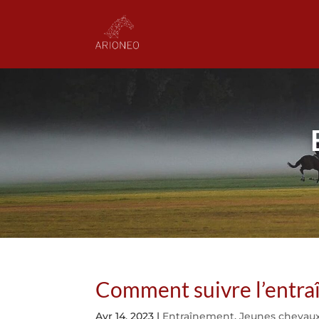
Comment suivre l’entra
Avr 14, 2023
|
Entraînement
,
Jeunes chevau