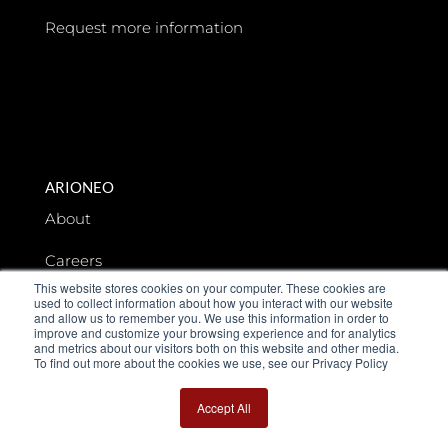
Request more information
ARIONEO
About
Careers
This website stores cookies on your computer. These cookies are
Legal Notice
used to collect information about how you interact with our website
and allow us to remember you. We use this information in order to
improve and customize your browsing experience and for analytics
Data privacy
and metrics about our visitors both on this website and other media.
To find out more about the cookies we use, see our Privacy Policy
Accept All