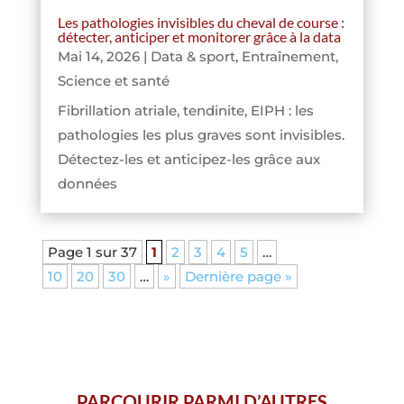
Les pathologies invisibles du cheval de course :
détecter, anticiper et monitorer grâce à la data
Mai 14, 2026
|
Data & sport
,
Entraînement
,
Science et santé
Fibrillation atriale, tendinite, EIPH : les
pathologies les plus graves sont invisibles.
Détectez-les et anticipez-les grâce aux
données
Page 1 sur 37
1
2
3
4
5
…
10
20
30
…
»
Dernière page »
PARCOURIR PARMI D’AUTRES