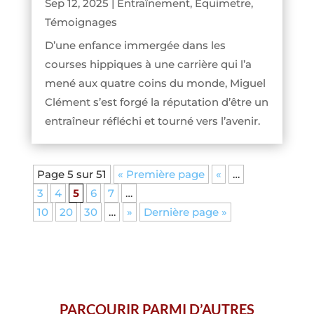
Sep 12, 2025
|
Entraînement
,
Equimetre
,
Témoignages
D’une enfance immergée dans les
courses hippiques à une carrière qui l’a
mené aux quatre coins du monde, Miguel
Clément s’est forgé la réputation d’être un
entraîneur réfléchi et tourné vers l’avenir.
Page 5 sur 51
« Première page
«
…
3
4
5
6
7
…
10
20
30
…
»
Dernière page »
PARCOURIR PARMI D’AUTRES