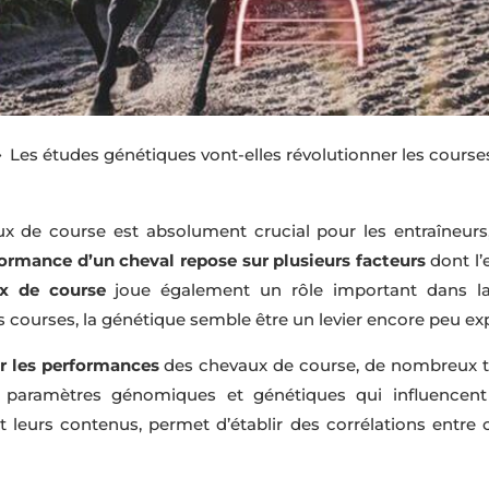
Les études génétiques vont-elles révolutionner les course
9
de course est absolument crucial pour les entraîneurs, l
ormance d’un cheval repose sur plusieurs facteurs
dont l’e
x de course
joue également un rôle important dans la 
s courses, la génétique semble être un levier encore peu exp
er les performances
des chevaux de course, de nombreux tr
 les paramètres génomiques et génétiques qui influencen
eurs contenus, permet d’établir des corrélations entre 