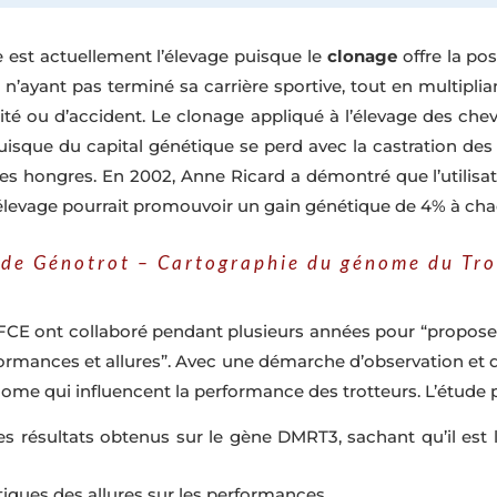
e est actuellement l’élevage puisque le
clonage
offre la pos
’ayant pas terminé sa carrière sportive, tout en multiplian
rtilité ou d’accident. Le clonage appliqué à l’élevage des c
isque du capital génétique se perd avec la castration des
les hongres. En 2002, Anne Ricard a démontré que l’utilis
levage pourrait promouvoir un gain génétique de 4% à cha
ude Génotrot – Cartographie du génome du Tro
t l’IFCE ont collaboré pendant plusieurs années pour “prop
formances et allures”. Avec une démarche d’observation et 
ome qui influencent la performance des trotteurs. L’étude pa
les résultats obtenus sur le gène DMRT3, sachant qu’il est 
tiques des allures sur les performances