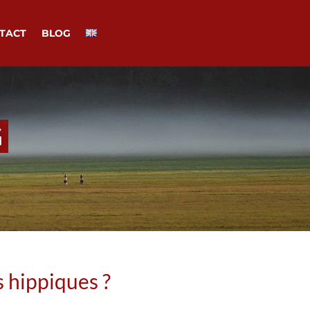
TACT
BLOG
G
s hippiques ?