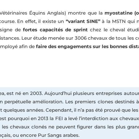
Vétérinaires Équins Anglais) montre que la
myostatine (
ourse. En effet, il existe un
“variant SINE”
à la MSTN qui n
 signe de
fortes capacités de sprint
chez le cheval étud
istances. Leur étude menée sur 3006 chevaux de tous les co
 employé afin de
faire des engagements sur les bonnes dis
a, est né en 2003. Aujourd’hui plusieurs entreprises auto
 perpétuelle amélioration. Les premiers clones destinés à 
ent quelques années. Cependant, il n’a pas été prouvé que l
est pourquoi en 2013 la FEI a levé l’interdiction aux chevau
, les chevaux clonés ne peuvent figurer dans les plus g
ançais, ou encore Pur Sangs arabes.