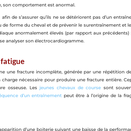
re, son comportement est anormal.
 afin de s’assurer qu’ils ne se détériorent pas d’un entraî
au de forme du cheval et de prévenir le surentraînement et l
aque anormalement élevés (par rapport aux précédents) sero
puisse analyser son électrocardiogramme.
 fatigue
me une fracture incomplète, générée par une répétition de
la charge nécessaire pour produire une fracture entière. C
ture osseuse. Les
jeunes chevaux de course
sont souvent
fréquence d’un entraînement
peut être à l’origine de la frag
pparition d’une boiterie suivant une baisse de la performan