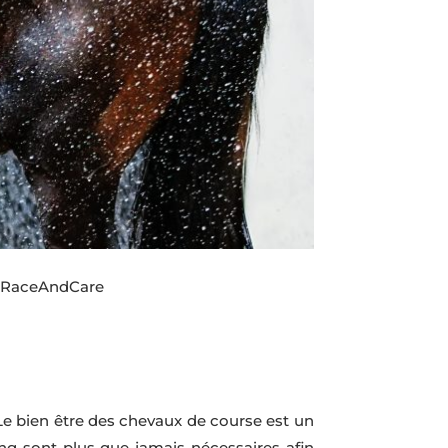
| #RaceAndCare
 Le bien être des chevaux de course est un
king sont plus que jamais nécessaires afin