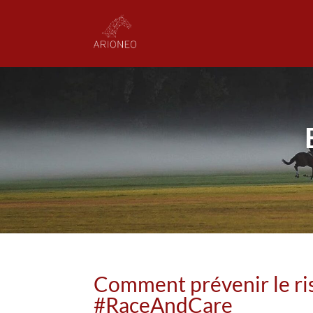
Comment prévenir le ris
#RaceAndCare