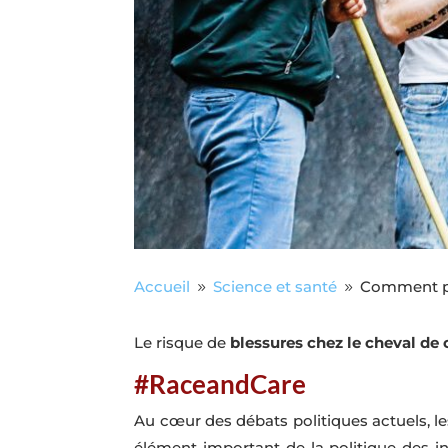
Accueil
Science et santé
Comment pré
9
9
Le risque de
blessures chez le cheval de
#RaceandCare
Au cœur des débats politiques actuels, le
élément important de la politique des ins