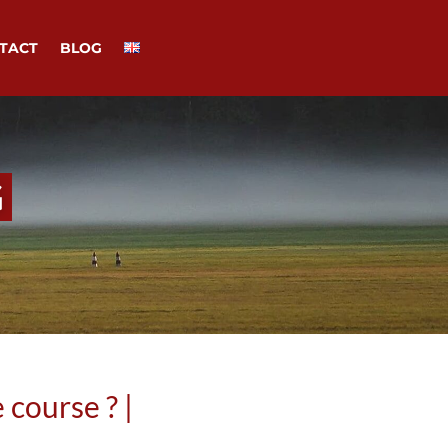
TACT
BLOG
G
 course ? |