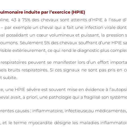
ulmonaire induite par l’exercice (HPIE)
ine, 43 à 75% des chevaux sont atteints d’HPIE à l’issue d’u
 par exemple un cheval qui a fait une infection virale do
al possédant un cœur volumineux et puissant, la pression 
s poumons. Seulement 5% des chevaux souffrant d’une HPIE sai
isible extérieurement, ce qui rend le diagnostic plus comple
respiratoires peuvent se manifester lors d’un effort important
s bruits respiratoires. Si ces signaux ne sont pas pris en c
 subite.
, une HPIE sévère est souvent mise en évidence à l’autopsie
val avait, a priori, une pathologie qui a fragilisé son système
érentes causes : inflammatoire, infectieuse,ou médicamenteu
 et le terme myocardite désigne les maladies inflammatoi