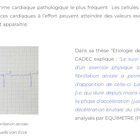
 rythme cardiaque pathologique le plus fréquent Les cellules 
ces cardiaques à l’effort peuvent atteindre des valeurs exc
 apparaître.
Dans sa thèse “Etiologie de
CADEC explique :
“Le suivi
d’un exercice physique 
fibrillation atriale a p
d’apparition de celle-ci. La
[i.e. qui dure depuis moins d
la phase d’accélération (just
décélération brutale du che
analysés par EQUIMETRE (FC,
illation atriale.
elle van Erck