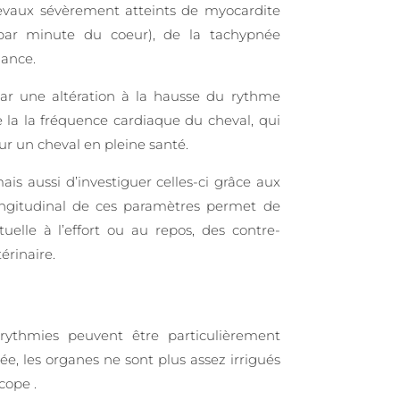
hevaux sévèrement atteints de myocardite
par minute du coeur), de la tachypnée
mance.
par une altération à la hausse du rythme
e la la fréquence cardiaque du cheval, qui
ur un cheval en pleine santé.
s aussi d’investiguer celles-ci grâce aux
longitudinal de ces paramètres permet de
elle à l’effort ou au repos, des contre-
érinaire.
rythmies peuvent être particulièrement
ée, les organes ne sont plus assez irrigués
cope .