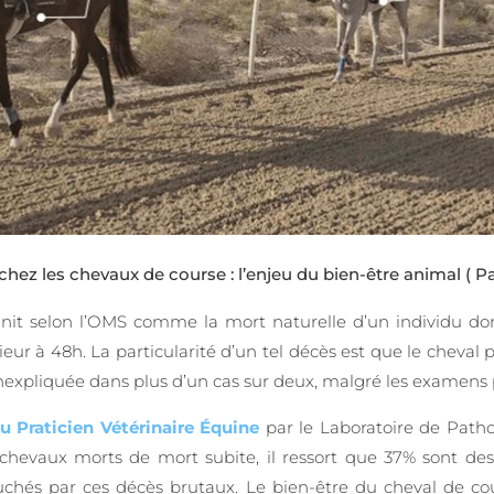
chez les chevaux de course : l’enjeu du bien-être animal
( Pa
nit selon l’OMS comme la mort naturelle d’un individu dont
ur à 48h. La particularité d’un tel décès est que le cheval pa
t inexpliquée dans plus d’un cas sur deux, malgré les exame
 Praticien Vétérinaire Équine
par le Laboratoire de Patho
 chevaux morts de mort subite, il ressort que 37% sont des
chés par ces décès brutaux. Le bien-être du cheval de cour