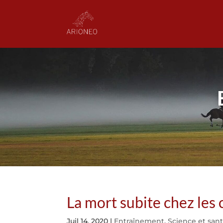
La mort subite chez les 
Juil 14, 2020
|
Entraînement
,
Science et san