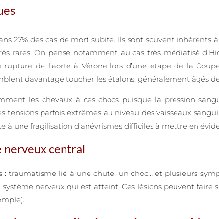
ques
s 27% des cas de mort subite. Ils sont souvent inhérents à 
très rares. On pense notamment au cas très médiatisé d’Hic
e rupture de l’aorte à Vérone lors d’une étape de la Cou
mblent davantage toucher les étalons, généralement âgés de 
emment les chevaux à ces chocs puisque la pression sangui
 tensions parfois extrêmes au niveau des vaisseaux sanguins q
 à une fragilisation d’anévrismes difficiles à mettre en évid
e nerveux central
s : traumatisme lié à une chute, un choc… et plusieurs sympt
u système nerveux qui est atteint. Ces lésions peuvent faire
emple).