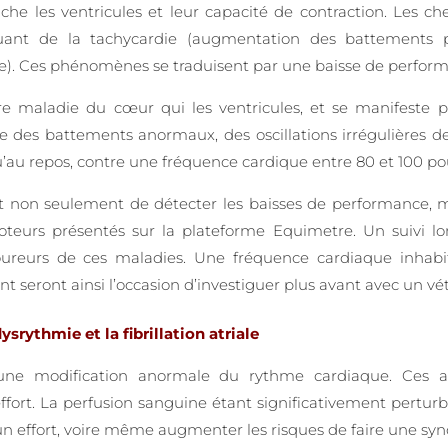
he les ventricules et leur capacité de contraction. Les c
luant de la tachycardie (augmentation des battements 
re). Ces phénomènes se traduisent par une baisse de perfor
tre maladie du cœur qui les ventricules, et se manifeste 
e des battements anormaux, des oscillations irrégulières d
u’au repos, contre une fréquence cardique entre 80 et 100 po
t non seulement de détecter les baisses de performance, mai
omoteurs présentés sur la plateforme Equimetre. Un suivi 
ureurs de ces maladies. Une fréquence cardiaque inhabitu
 seront ainsi l’occasion d’investiguer plus avant avec un vét
srythmie et la fibrillation atriale
une modification anormale du rythme cardiaque. Ces a
effort. La perfusion sanguine étant significativement perturb
r un effort, voire même augmenter les risques de faire une syn