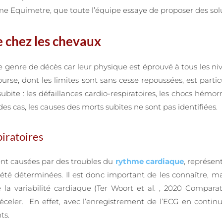
me Equimetre, que toute l’équipe essaye de proposer des solut
e chez les chevaux
 genre de décès car leur physique est éprouvé à tous les nive
urse, dont les limites sont sans cesse repoussées, est par
subite : les défaillances cardio-respiratoires, les chocs hémo
s cas, les causes des morts subites ne sont pas identifiées.
piratoires
vent causées par des troubles du
rythme cardiaque
, représen
été déterminées. Il est donc important de les connaître, mais
la variabilité cardiaque (Ter Woort et al. , 2020 Comparat
celer. En effet, avec l’enregistrement de l’ECG en contin
ts.