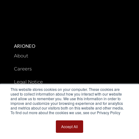
ARIONEO
About
Careers
Legal Notice
This website stores cookies on your computer. These cookies are
used to collect information about how you interact with our website
Data privacy
and allow us to remember you. We use this information in order to
improve and customize your browsing experience and for analytics
and metrics about our visitors both on this website and other media.
To find out more about the cookies we use, see our Privacy Policy
Accept All