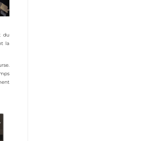
t du
t la
rse.
emps
ment