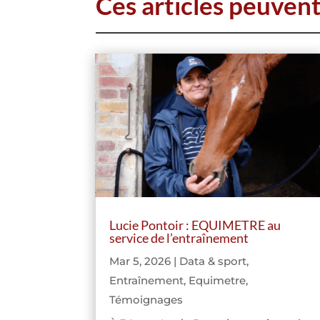
Ces articles peuven
Lucie Pontoir : EQUIMETRE au
service de l’entraînement
Mar 5, 2026
|
Data & sport
,
Entraînement
,
Equimetre
,
Témoignages