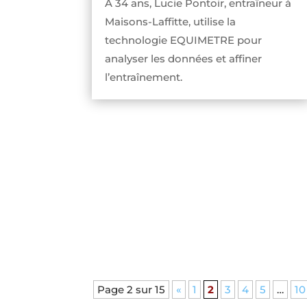
À 34 ans, Lucie Pontoir, entraîneur à
Maisons-Laffitte, utilise la
technologie EQUIMETRE pour
analyser les données et affiner
l’entraînement.
Page 2 sur 15
«
1
2
3
4
5
…
10