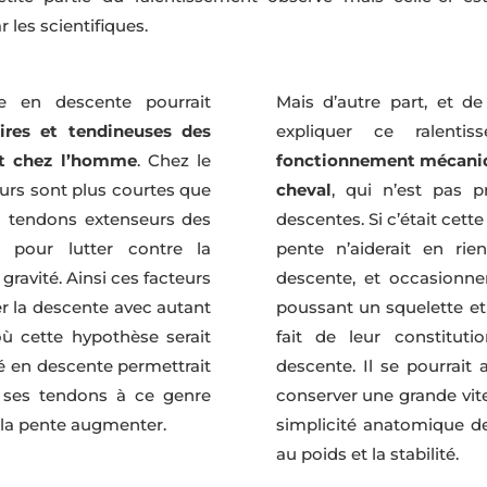
 les scientifiques.
se en descente pourrait
Mais d’autre part, et de
ires et tendineuses des
expliquer ce ralent
 et chez l’homme
. Chez le
fonctionnement mécaniq
eurs sont plus courtes que
cheval
, qui n’est pas 
s tendons extenseurs des
descentes. Si c’était cette
 pour lutter contre la
pente n’aiderait en ri
ravité. Ainsi ces facteurs
descente, et occasionn
er la descente avec autant
poussant un squelette e
où cette hypothèse serait
fait de leur constituti
tué en descente permettrait
descente. Il se pourrait 
 ses tendons à ce genre
conserver une grande vit
ns la pente augmenter.
simplicité anatomique de 
au poids et la stabilité.