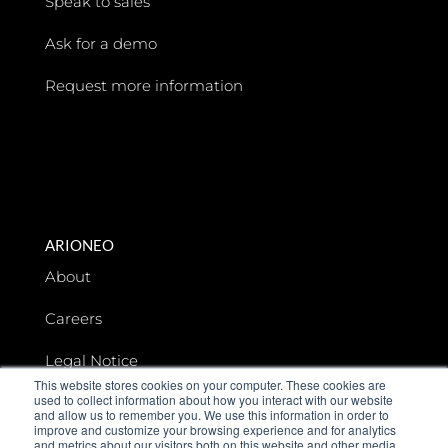
Speak to sales
Ask for a demo
Request more information
ARIONEO
About
Careers
Legal Notice
This website stores cookies on your computer. These cookies are
used to collect information about how you interact with our website
Data privacy
and allow us to remember you. We use this information in order to
improve and customize your browsing experience and for analytics
and metrics about our visitors both on this website and other media.