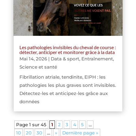
Les pathologies invisibles du cheval de course :
détecter, anticiper et monitorer grâce à la data
Mai 14, 2026
|
Data & sport
,
Entraînement
,
Science et santé
Fibrillation atriale, tendinite, EIPH : les
pathologies les plus graves sont invisibles.
Détectez-les et anticipez-les grâce aux
données
Page 1 sur 45
1
2
3
4
5
…
10
20
30
…
»
Dernière page »