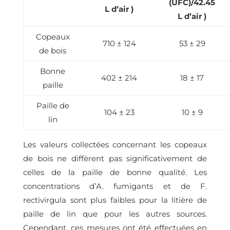
(UFC)/42.45
L d’air )
L d’air )
Copeaux
710 ± 124
53 ± 29
de bois
Bonne
402 ± 214
18 ± 17
paille
Paille de
104 ± 23
10 ± 9
lin
Les valeurs collectées concernant les copeaux
de bois ne diffèrent pas significativement de
celles de la paille de bonne qualité. Les
concentrations d’A. fumigants et de F.
rectivirgula sont plus faibles pour la litière de
paille de lin que pour les autres sources.
Cependant, ces mesures ont été effectuées en