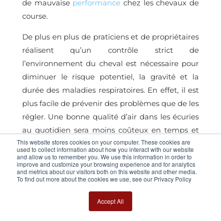
de mauvaise
performance
chez les chevaux de
course.
De plus en plus de praticiens et de propriétaires
réalisent qu’un contrôle strict de
l’environnement du cheval est nécessaire pour
diminuer le risque potentiel, la gravité et la
durée des maladies respiratoires. En effet, il est
plus facile de prévenir des problèmes que de les
régler. Une bonne qualité d’air dans les écuries
au quotidien sera moins coûteux en temps et
This website stores cookies on your computer. These cookies are
en argent que d’emmener son cheval chez le
used to collect information about how you interact with our website
vétérinaire.
and allow us to remember you. We use this information in order to
improve and customize your browsing experience and for analytics
and metrics about our visitors both on this website and other media.
Plusieurs approches peuvent être adoptées
To find out more about the cookies we use, see our Privacy Policy
pour améliorer la qualité de l’air respiré par les
Accept All
chevaux en écurie. La conception et la gestion
des écuries sont importantes pour minimiser les