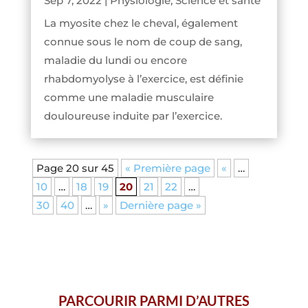
Sep 7, 2022
|
Physiologie
,
Science et santé
La myosite chez le cheval, également
connue sous le nom de coup de sang,
maladie du lundi ou encore
rhabdomyolyse à l’exercice, est définie
comme une maladie musculaire
douloureuse induite par l’exercice.
Page 20 sur 45
« Première page
«
…
10
…
18
19
20
21
22
…
30
40
…
»
Dernière page »
PARCOURIR PARMI D’AUTRES