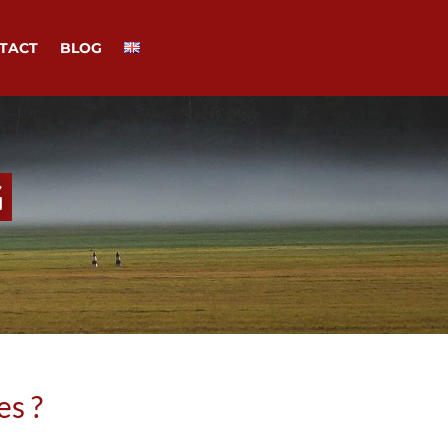
TACT
BLOG
G
es ?