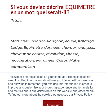
Si vous deviez décrire EQUIMETRE
en un mot, quel serait-il ?
Précis
.
Mots clés: Shannon Roughan, écurie, Katanga
Lodge, Equimetre, données, chevaux, analyses,
chevaux de course, révolution, vitesse,
récupération, entraîneur, Ciaron Maher,
comparaison
Photo :
Racing.com
This website stores cookies on your computer. These cookies are
used to collect information about how you interact with our website
and allow us to remember you. We use this information in order to
improve and customize your browsing experience and for analytics
and metrics about our visitors both on this website and other media.
To find out more about the cookies we use, see our Privacy Policy
Accept All