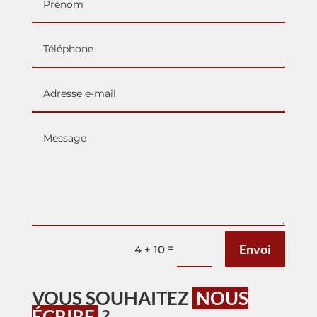
=
Envoi
4 + 10
VOUS SOUHAITEZ
NOUS
ÉCRIRE
?