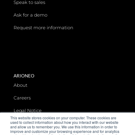
Speak to sales
Ask for a demo
Request more information
ARIONEO
About
Careers
Legal Notice
This website stores cookies on your computer. These cookies are
used to collect information about how you interact with our website
Data privacy
and allow us to remember you. We use this information in order to
improve and customize your browsing experience and for analytics