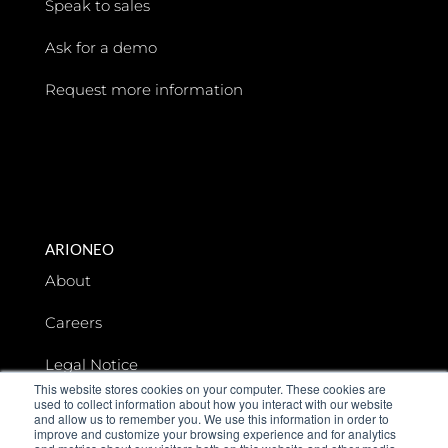
Speak to sales
Ask for a demo
Request more information
ARIONEO
About
Careers
Legal Notice
This website stores cookies on your computer. These cookies are
used to collect information about how you interact with our website
Data privacy
and allow us to remember you. We use this information in order to
improve and customize your browsing experience and for analytics