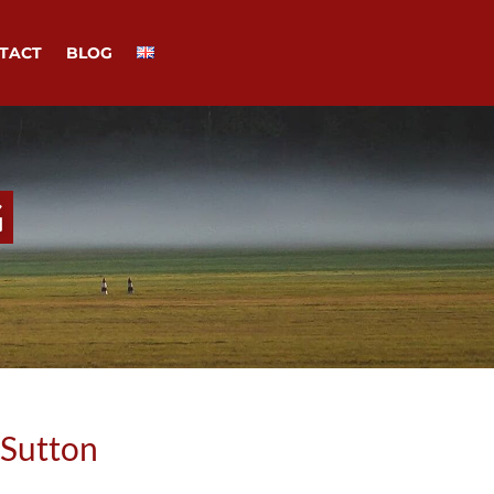
TACT
BLOG
G
 Sutton