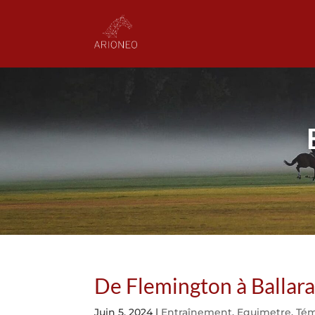
De Flemington à Ballar
Juin 5, 2024
|
Entraînement
,
Equimetre
,
Té