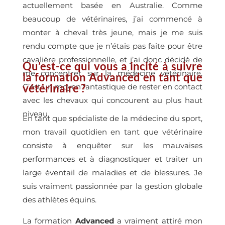
actuellement basée en Australie. Comme
beaucoup de vétérinaires, j’ai commencé à
monter à cheval très jeune, mais je me suis
rendu compte que je n’étais pas faite pour être
cavalière professionnelle, et j’ai donc décidé de
Qu’est-ce qui vous a incité à suivre
me concentrer sur la médecine vétérinaire.
la formation Advanced en tant que
vétérinaire ?
C’est un moyen fantastique de rester en contact
avec les chevaux qui concourent au plus haut
niveau.
En tant que spécialiste de la médecine du sport,
mon travail quotidien en tant que vétérinaire
consiste à enquêter sur les mauvaises
performances et à diagnostiquer et traiter un
large éventail de maladies et de blessures. Je
suis vraiment passionnée par la gestion globale
des athlètes équins.
La formation
Advanced
a vraiment attiré mon