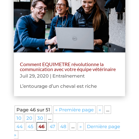
Comment EQUIMETRE révolutionne la
communication avec votre équipe vétérinaire
Juil 29, 2020
|
Entraînement
L’entourage d’un cheval est riche
Page 46 sur 51
« Première page
«
…
10
20
30
…
44
45
46
47
48
…
»
Dernière page
»