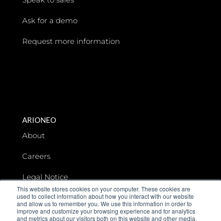
Ask for a demo
Request more information
ARIONEO
About
Careers
Legal Notice
This website stores cookies on your computer. These cookies are
used to collect information about how you interact with our website
Data privacy
and allow us to remember you. We use this information in order to
improve and customize your browsing experience and for analytics
and metrics about our visitors both on this website and other media.