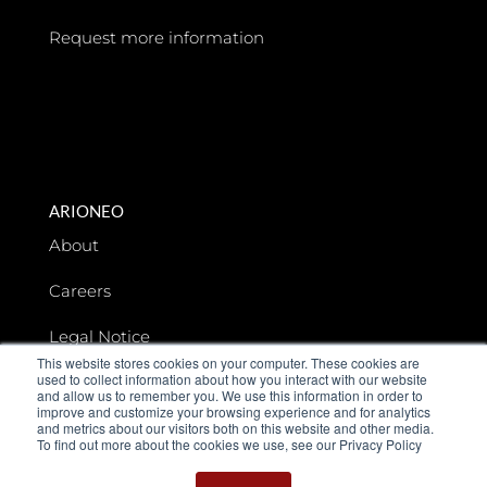
Request more information
ARIONEO
About
Careers
Legal Notice
This website stores cookies on your computer. These cookies are
used to collect information about how you interact with our website
Data privacy
and allow us to remember you. We use this information in order to
improve and customize your browsing experience and for analytics
and metrics about our visitors both on this website and other media.
To find out more about the cookies we use, see our Privacy Policy