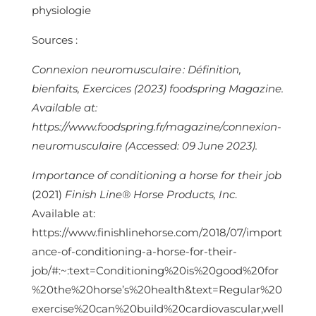
physiologie
Sources :
Connexion neuromusculaire : Définition,
bienfaits, Exercices (2023) foodspring Magazine.
Available at:
https://www.foodspring.fr/magazine/connexion-
neuromusculaire (Accessed: 09 June 2023).
Importance of conditioning a horse for their job
(2021)
Finish Line® Horse Products, Inc
.
Available at:
https://www.finishlinehorse.com/2018/07/import
ance-of-conditioning-a-horse-for-their-
job/#:~:text=Conditioning%20is%20good%20for
%20the%20horse’s%20health&text=Regular%20
exercise%20can%20build%20cardiovascular,well