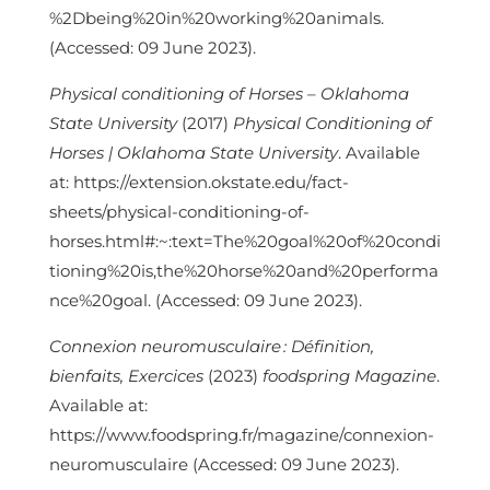
%2Dbeing%20in%20working%20animals.
(Accessed: 09 June 2023).
Physical conditioning of Horses – Oklahoma
State University
(2017)
Physical Conditioning of
Horses | Oklahoma State University
. Available
at: https://extension.okstate.edu/fact-
sheets/physical-conditioning-of-
horses.html#:~:text=The%20goal%20of%20condi
tioning%20is,the%20horse%20and%20performa
nce%20goal. (Accessed: 09 June 2023).
Connexion neuromusculaire : Définition,
bienfaits, Exercices
(2023)
foodspring Magazine
.
Available at:
https://www.foodspring.fr/magazine/connexion-
neuromusculaire (Accessed: 09 June 2023).