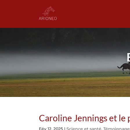
Caroline Jennings et l
Fév 12, 2025
|
Science et santé
,
Témoignage