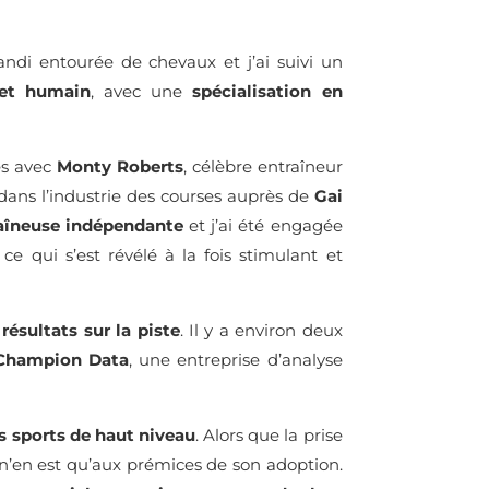
randi entourée de chevaux et j’ai suivi un
 et humain
, avec une
spécialisation en
ès avec
Monty Roberts
, célèbre entraîneur
 dans l’industrie des courses auprès de
Gai
aîneuse indépendante
et j’ai été engagée
e qui s’est révélé à la fois stimulant et
 résultats sur la piste
. Il y a environ deux
Champion Data
, une entreprise d’analyse
s sports de haut niveau
. Alors que la prise
n’en est qu’aux prémices de son adoption.