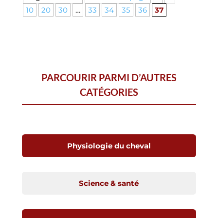
10
20
30
…
33
34
35
36
37
PARCOURIR PARMI D’AUTRES
CATÉGORIES
Physiologie du cheval
Science & santé