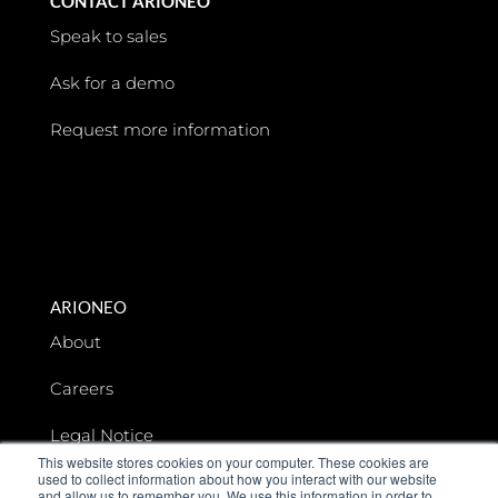
CONTACT ARIONEO
Speak to sales
Ask for a demo
Request more information
ARIONEO
About
Careers
Legal Notice
This website stores cookies on your computer. These cookies are
used to collect information about how you interact with our website
Data privacy
and allow us to remember you. We use this information in order to