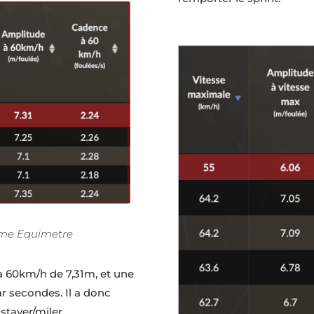
orme Equimetre
à 60km/h de 7,31m, et une
r secondes. Il a donc
stayer/miler.