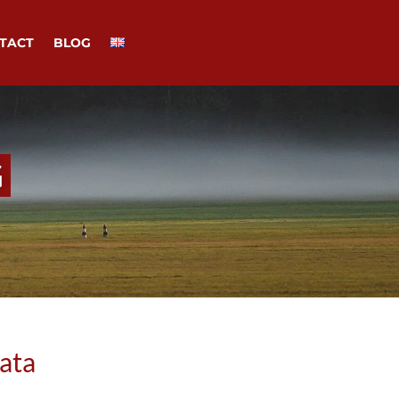
TACT
BLOG
G
data