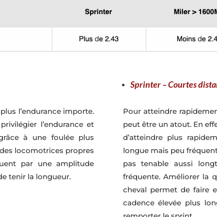
Sprinter – Courtes dist
plus l’endurance importe.
Pour atteindre rapidemen
rivilégier l’endurance et
peut être un atout. En ef
 grâce à une foulée plus
d’atteindre plus rapid
udes locomotrices propres
longue mais peu fréquent
guent par une amplitude
pas tenable aussi lon
e tenir la longueur.
fréquente. Améliorer la q
cheval permet de faire e
cadence élevée plus lon
remporter le sprint.