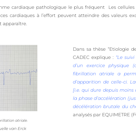
 rythme cardiaque pathologique le plus fréquent Les cellules 
ces cardiaques à l’effort peuvent atteindre des valeurs exc
 apparaître.
Dans sa thèse “Etiologie de
CADEC explique :
“Le suivi
d’un exercice physique 
fibrillation atriale a p
d’apparition de celle-ci. La
[i.e. qui dure depuis moins d
la phase d’accélération (just
décélération brutale du che
analysés par EQUIMETRE (FC,
illation atriale.
elle van Erck