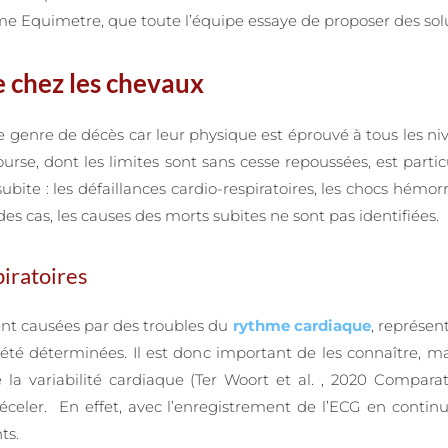
me Equimetre, que toute l’équipe essaye de proposer des solut
e chez les chevaux
 genre de décès car leur physique est éprouvé à tous les nive
urse, dont les limites sont sans cesse repoussées, est par
subite : les défaillances cardio-respiratoires, les chocs hémo
s cas, les causes des morts subites ne sont pas identifiées.
piratoires
vent causées par des troubles du
rythme cardiaque
, représen
été déterminées. Il est donc important de les connaître, mais
la variabilité cardiaque (Ter Woort et al. , 2020 Comparat
celer. En effet, avec l’enregistrement de l’ECG en contin
ts.