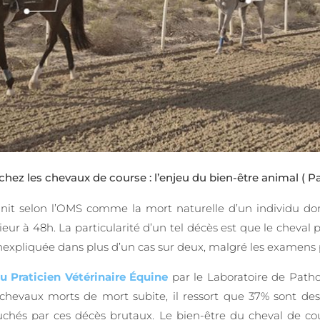
chez les chevaux de course : l’enjeu du bien-être animal
( P
nit selon l’OMS comme la mort naturelle d’un individu dont
ur à 48h. La particularité d’un tel décès est que le cheval pa
t inexpliquée dans plus d’un cas sur deux, malgré les exame
 Praticien Vétérinaire Équine
par le Laboratoire de Patho
 chevaux morts de mort subite, il ressort que 37% sont des
chés par ces décès brutaux. Le bien-être du cheval de cour