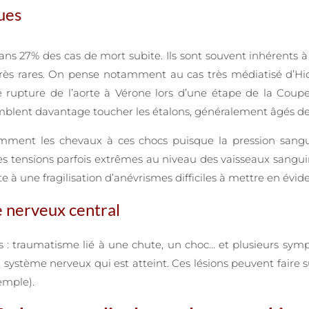
ques
s 27% des cas de mort subite. Ils sont souvent inhérents à 
très rares. On pense notamment au cas très médiatisé d’Hic
e rupture de l’aorte à Vérone lors d’une étape de la Cou
mblent davantage toucher les étalons, généralement âgés de 
emment les chevaux à ces chocs puisque la pression sangui
 tensions parfois extrêmes au niveau des vaisseaux sanguins q
 à une fragilisation d’anévrismes difficiles à mettre en évid
e nerveux central
s : traumatisme lié à une chute, un choc… et plusieurs sympt
u système nerveux qui est atteint. Ces lésions peuvent faire
emple).