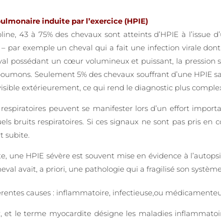
ulmonaire induite par l’exercice (HPIE)
ine, 43 à 75% des chevaux sont atteints d’HPIE à l’issue d’u
 par exemple un cheval qui a fait une infection virale do
al possédant un cœur volumineux et puissant, la pression 
s poumons. Seulement 5% des chevaux souffrant d’une HPIE sai
isible extérieurement, ce qui rend le diagnostic plus comple
respiratoires peuvent se manifester lors d’un effort important
s bruits respiratoires. Si ces signaux ne sont pas pris en c
 subite.
, une HPIE sévère est souvent mise en évidence à l’autopsie
val avait, a priori, une pathologie qui a fragilisé son système
érentes causes : inflammatoire, infectieuse,ou médicamenteu
 et le terme myocardite désigne les maladies inflammatoi