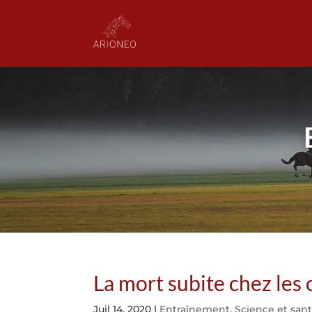
La mort subite chez les 
Juil 14, 2020
|
Entraînement
,
Science et san