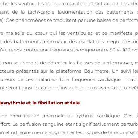
he les ventricules et leur capacité de contraction. Les c
luant de la tachycardie (augmentation des battements 
re). Ces phénomènes se traduisent par une baisse de perfor
tre maladie du cœur qui les ventricules, et se manifeste 
e des battements anormaux, des oscillations irrégulières d
u’au repos, contre une fréquence cardique entre 80 et 100 po
t non seulement de détecter les baisses de performance, mai
omoteurs présentés sur la plateforme Equimetre. Un suivi 
ureurs de ces maladies. Une fréquence cardiaque inhabitu
 seront ainsi l’occasion d’investiguer plus avant avec un vét
srythmie et la fibrillation atriale
une modification anormale du rythme cardiaque. Ces a
effort. La perfusion sanguine étant significativement perturb
r un effort, voire même augmenter les risques de faire une syn