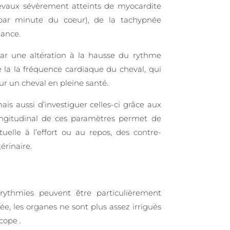
hevaux sévèrement atteints de myocardite
par minute du coeur), de la tachypnée
mance.
par une altération à la hausse du rythme
e la la fréquence cardiaque du cheval, qui
ur un cheval en pleine santé.
s aussi d’investiguer celles-ci grâce aux
longitudinal de ces paramètres permet de
elle à l’effort ou au repos, des contre-
érinaire.
rythmies peuvent être particulièrement
ée, les organes ne sont plus assez irrigués
cope .