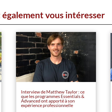
t également vous intéresser
Interview de Matthew Taylor : ce
que les programmes Essentials &
Advanced ont apporté à son
expérience professionnelle