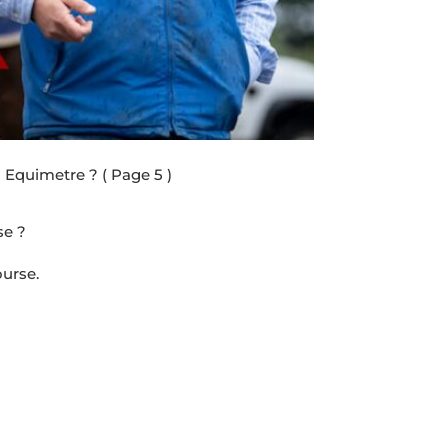
c Equimetre ?
( Page 5 )
se ?
ourse.