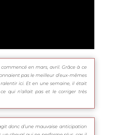
 commencé en mars, avril. Grâce à ce
e donnaient pas le meilleur d’eux-mêmes
alentir ici. Et en une semaine, il était
qui n’allait pas et le corriger très
agit donc d’une mauvaise anticipation
 un cheval qui ne performe plus, car il