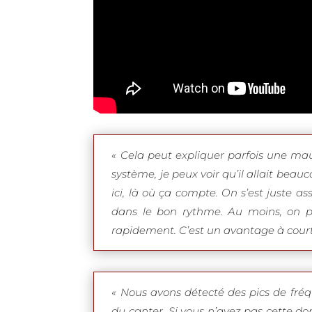
« Cela peut expliquer parfois une m
système, je peux voir qu’il allait bea
ici, là où ça compte. On s’est juste as
dans le bon rythme. Au moins, on pe
rapidement. C’est un avantage à court
« Nous avons détecté des pics de fré
du canter. Si vous n’avez pas cette do