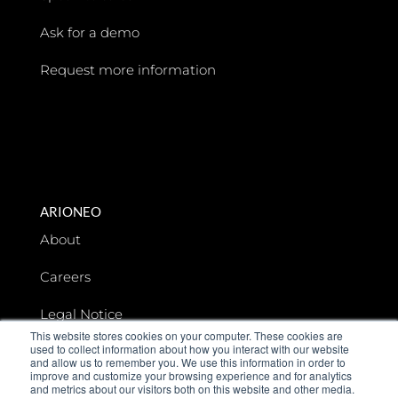
Ask for a demo
Request more information
ARIONEO
About
Careers
Legal Notice
This website stores cookies on your computer. These cookies are
used to collect information about how you interact with our website
Data privacy
and allow us to remember you. We use this information in order to
improve and customize your browsing experience and for analytics
and metrics about our visitors both on this website and other media.