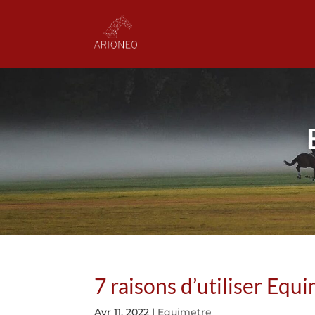
7 raisons d’utiliser Equ
Avr 11, 2022
|
Equimetre